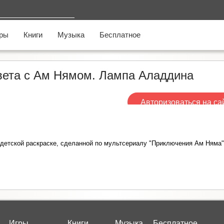
ры
Книги
Музыка
Бесплатное
вета c Ам Нямом. Лампа Аладдина
Авторизоваться на са
етской раскраске, сделанной по мультсериалу "Приключения Ам Няма" 
Игры
Книги
Музыка
Бесплатное