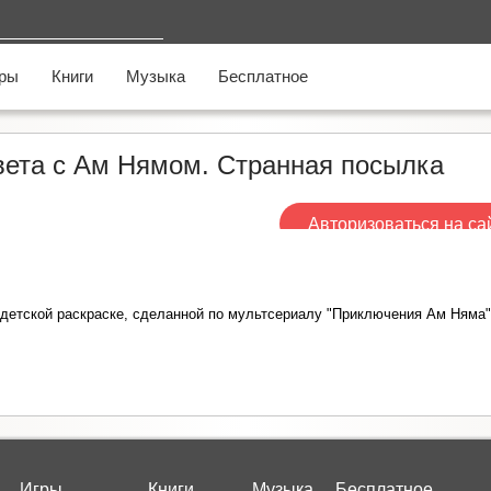
ры
Книги
Музыка
Бесплатное
вета c Ам Нямом. Странная посылка
Авторизоваться на са
етской раскраске, сделанной по мультсериалу "Приключения Ам Няма" 
Игры
Книги
Музыка
Бесплатное