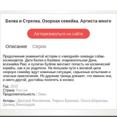
Белка и Стрелка. Озорная семейка. Артиста много
Авторизоваться на сайте
Описание
Серии
Продолжение знаменитой истории о «звездной» команде собак-
космонавтов. Дети Белки и Казбека: очаровательная Дина,
всезнайка Рекс и хулиган Бублик мечтают попасть на космический
корабль, как и их родители. На большом пути к великой цели
озорную семейку ждут комичные ситуации, серьезные испытания и
опасные приключения. Но дружная троица докажет, что именно они,
и никто другой, достойны полететь в космос.
Год:
2010
Страна:
Россия
Продолжительность :
5мин.
Актеры :
Дмитрий Филимонов, Лариса Брохман, Ольга Шорохова,
Диомид Виноградов