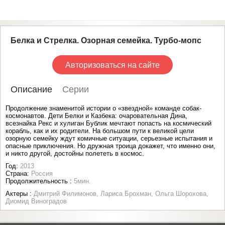
Белка и Стрелка. Озорная семейка. Турбо-мопс
Авторизоваться на сайте
Описание
Серии
Продолжение знаменитой истории о «звездной» команде собак-
космонавтов. Дети Белки и Казбека: очаровательная Дина,
всезнайка Рекс и хулиган Бублик мечтают попасть на космический
корабль, как и их родители. На большом пути к великой цели
озорную семейку ждут комичные ситуации, серьезные испытания и
опасные приключения. Но дружная троица докажет, что именно они,
и никто другой, достойны полететь в космос.
Год:
2013
Страна:
Россия
Продолжительность :
5мин.
Актеры :
Дмитрий Филимонов, Лариса Брохман, Ольга Шорохова,
Диомид Виноградов