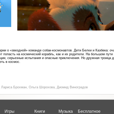
рии о «звездной» команде собак-космонавтов. Дети Белки и Казбека: оч
т попасть на космический корабль, как и их родители. На большом пути
ции, серьезные испытания и опасные приключения. Но дружная троица до
еть в космос.
 Лариса Брохман, Ольга Шорохова, Диомид Виноградов
Игры
Книги
Музыка
Бесплатное