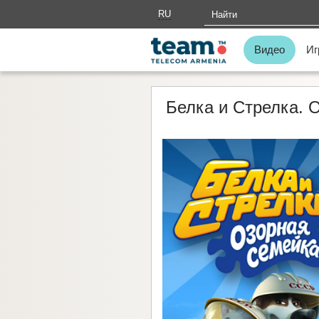
RU
AM
Видео
Иг
Белка и Стрелка. 