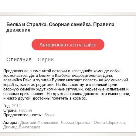
Белка и Стрелка. Озорная семейка. Правила
движения
Авторизоваться на сайте
Описание
Серии
Продолжение знаменитой истории о «звездной» команде собак-
космонавтов. Дети Белки и Казбека: очаровательная Дина,
всезнайка Рекс и хулиган Бублик мечтают попасть на космический
корабль, как и их родители. На большом пути к великой цели
озорную семейку ждут комичные ситуации, серьезные испытания и
опасные приключения. Но дружная троица докажет, что именно они,
и никто другой, достойны полететь в космос.
Год:
2012
Страна:
Россия
Продолжительность :
5мин.
Актеры :
Дмитрий Филимонов, Лариса Брохман, Ольга Шорохова,
Диомид Виноградов