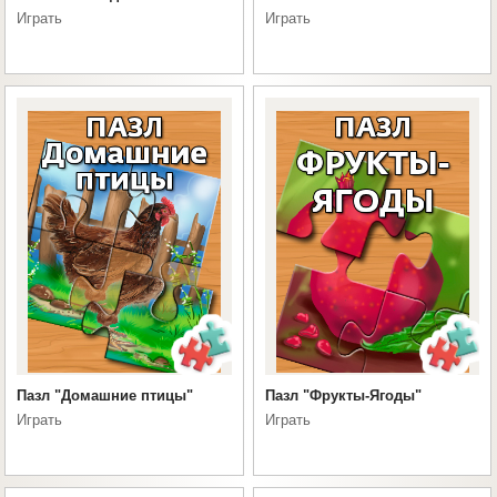
Играть
Играть
Пазл "Домашние птицы"
Пазл "Фрукты-Ягоды"
Играть
Играть