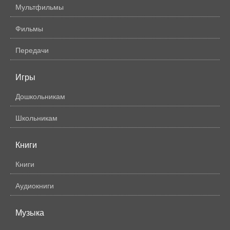
Мультфильмы
Фильмы
Передачи
Игры
Дошкольникам
Школьникам
Книги
Книги
Аудиокниги
Музыка