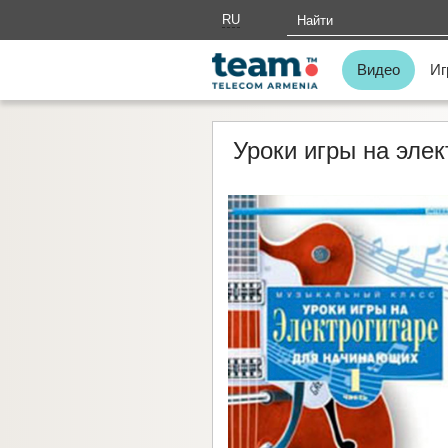
RU
AM
Видео
Иг
Уроки игры на эле