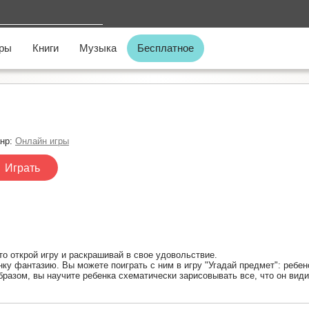
ры
Книги
Музыка
Бесплатное
нр:
Онлайн игры
Играть
о открой игру и раскрашивай в свое удовольствие.
ку фантазию. Вы можете поиграть с ним в игру "Угадай предмет": ребено
бразом, вы научите ребенка схематически зарисовывать все, что он види