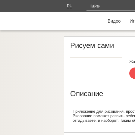
RU
AM
Видео
Иг
Рисуем сами
Жа
Описание
Приложение для рисования. прост
Рисование поможет развить ребен
отгадываете, и наоборот. Таким о