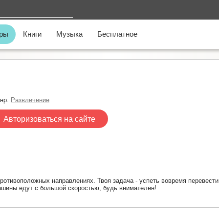
ры
Книги
Музыка
Бесплатное
нр:
Развлечение
Авторизоваться на сайте
противоположных направлениях. Твоя задача - успеть вовремя перевест
ашины едут с большой скоростью, будь внимателен!