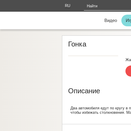
RU
AM
Видео
Иг
Гонка
Жа
Описание
Два автомобиля едут по кругу в 
чтобы избежать столкновения. М