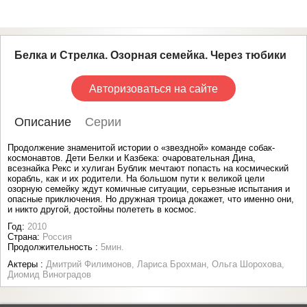
Белка и Стрелка. Озорная семейка. Через тюбики
Авторизоваться на сайте
Описание
Серии
Продолжение знаменитой истории о «звездной» команде собак-
космонавтов. Дети Белки и Казбека: очаровательная Дина,
всезнайка Рекс и хулиган Бублик мечтают попасть на космический
корабль, как и их родители. На большом пути к великой цели
озорную семейку ждут комичные ситуации, серьезные испытания и
опасные приключения. Но дружная троица докажет, что именно они,
и никто другой, достойны полететь в космос.
Год:
2010
Страна:
Россия
Продолжительность :
5мин.
Актеры :
Дмитрий Филимонов, Лариса Брохман, Ольга Шорохова,
Диомид Виноградов