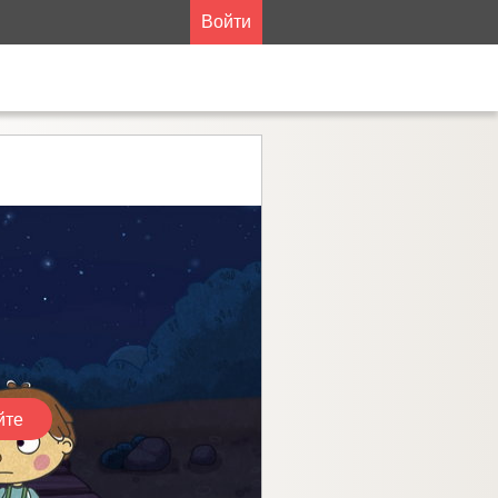
Войти
йте