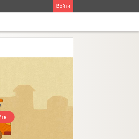
Войти
йте