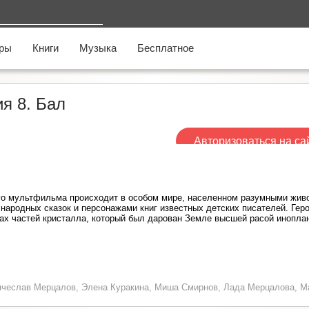
ры
Книги
Музыка
Бесплатное
я 8. Бал
Авторизоваться на са
го мультфильма происходит в особом мире, населенном разумными жив
 народных сказок и персонажами книг известных детских писателей. Ге
ках частей кристалла, который был дарован Земле высшей расой инопла
ячеслав Мерцалов, Элена Куракина, Миша Смирнов, Лада Мерцалова, М