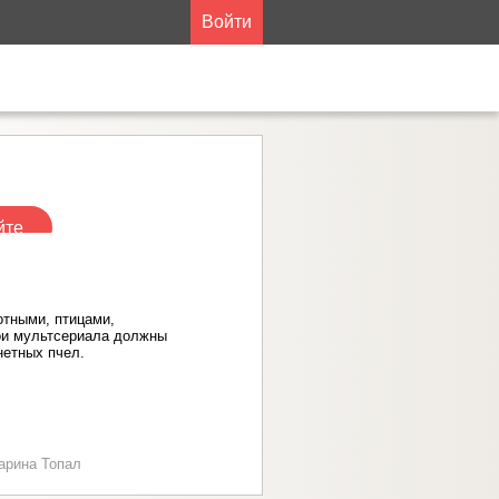
Войти
йте
отными, птицами,
рои мультсериала должны
нетных пчел.
арина Топал