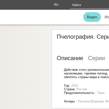
RU
AM
Видео
Иг
Пчелография. Сери
Описание
Серии
Действие этого увлекательно
насекомыми, героями легенд,
облететь страны мира в поис
Год:
2016
Страна:
Россия
Продолжительность :
7мин.
Актеры :
Татьяна Мошкова, В