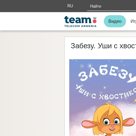
RU
AM
Видео
Иг
Забезу. Уши с хво