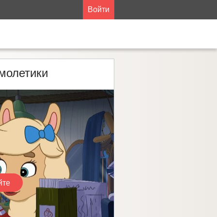
Войти
амолетики
йте