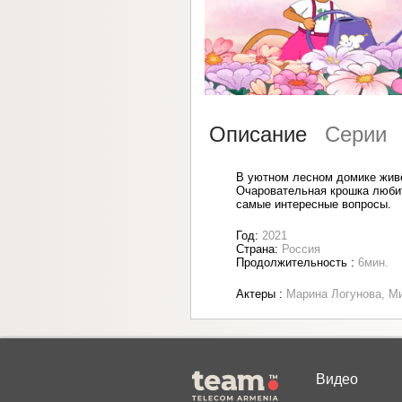
Описание
Серии
В уютном лесном домике живё
Очаровательная крошка любит
самые интересные вопросы.
Год:
2021
Страна:
Россия
Продолжительность :
6мин.
Актеры :
Марина Логунова, М
Видео