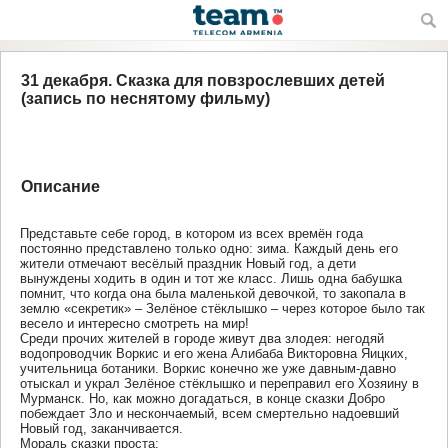
31 декабря. Сказка для повзрослевших детей
(запись по неснятому фильму)
Год издания: 2021
Автор: Зинчук Андрей
Описание
Авторизоваться на сайте
Представьте себе город, в котором из всех времён года
постоянно представлено только одно: зима. Каждый день его
жители отмечают весёлый праздник Новый год, а дети
вынуждены ходить в один и тот же класс. Лишь одна бабушка
помнит, что когда она была маленькой девочкой, то закопала в
землю «секретик» – Зелёное стёклышко – через которое было так
весело и интересно смотреть на мир!
Среди прочих жителей в городе живут два злодея: негодяй
водопроводчик Воркис и его жена Алибаба Викторовна Яицких,
учительница ботаники. Воркис конечно же уже давным-давно
отыскал и украл Зелёное стёклышко и переправил его Хозяину в
Мурманск. Но, как можно догадаться, в конце сказки Добро
побеждает Зло и нескончаемый, всем смертельно надоевший
Новый год, заканчивается.
Мораль сказки проста: