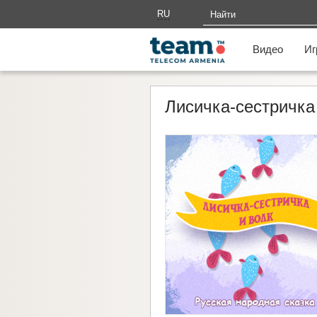
RU
AM
Видео
Иг
Лисичка-сестричка