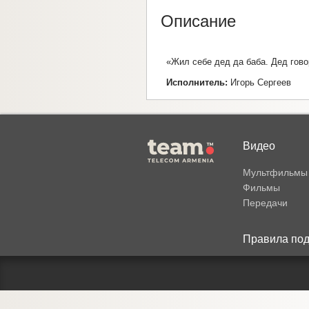
Описание
«Жил себе дед да баба. Дед говор
Исполнитель:
Игорь Сергеев
Видео
Мультфильмы
Фильмы
Передачи
Правила под