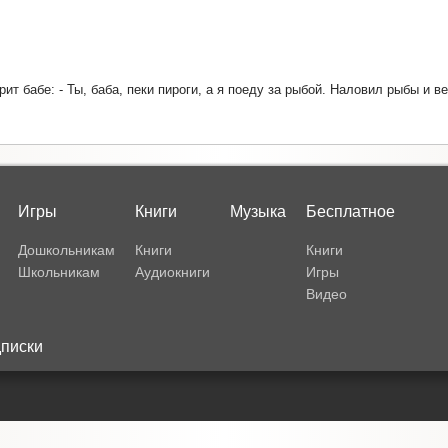
ит бабе: - Ты, баба, пеки пироги, а я поеду за рыбой. Наловил рыбы и в
Игры
Книги
Музыка
Бесплатное
Дошкольникам
Книги
Книги
Школьникам
Аудиокниги
Игры
Видео
писки