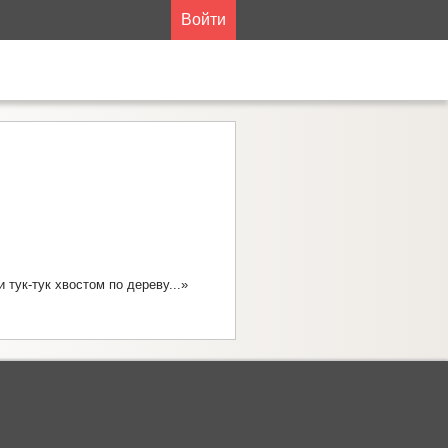
Войти
тук-тук хвостом по дереву...»