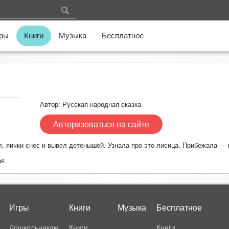
ры
Книги
Музыка
Бесплатное
Автор: Русская народная сказка
Авторизоваться на сайте
, яички снес и вывел детенышей. Узнала про это лисица. Прибежала — и 
ая
Игры
Книги
Музыка
Бесплатное
Дошкольникам
Книги
Книги