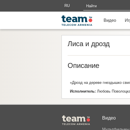
RU
AM
Видео
Иг
Лиса и дрозд
Описание
«Дрозд на дереве гнездышко свил
Исполнитель:
Любовь Поволоцк
Видео
Мультфильмы