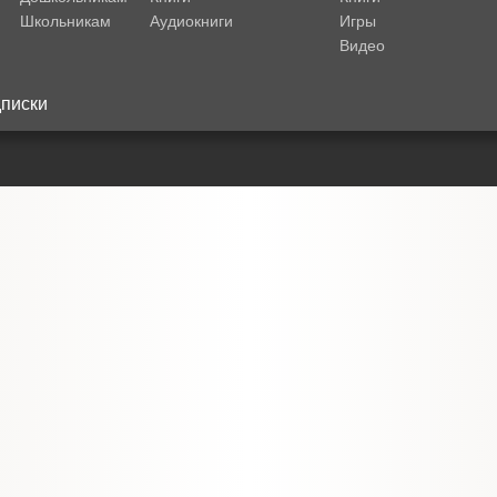
Школьникам
Аудиокниги
Игры
Видео
писки