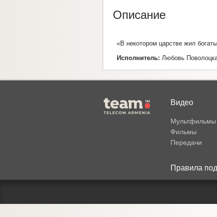
Описание
«В некотором царстве жил богаты
Исполнитель:
Любовь Поволоцк
Видео
Мультфильмы
Фильмы
Передачи
Правила под