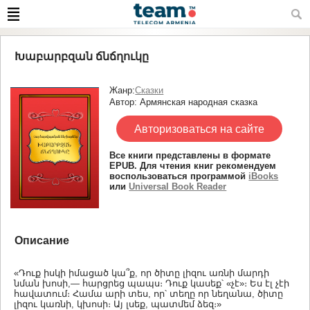
Խաբարբզան ճնճղուկը
Жанр:
Сказки
Автор: Армянская народная сказка
Авторизоваться на сайте
Все книги представлены в формате
EPUB. Для чтения книг рекомендуем
воспользоваться программой
iBooks
или
Universal Book Reader
Описание
«Դուք իսկի իմացած կա՞ք, որ ծիտը լիզու առնի մարդի
նման խոսի,— հարցրեց պապս։ Դուք կասեք՝ «չէ»։ Ես էլ չէի
հավատում։ Համա արի տես, որ՝ տեղը որ նեղանա, ծիտը
լիզու կառնի, կխոսի։ Այ լսեք, պատմեմ ձեզ։»