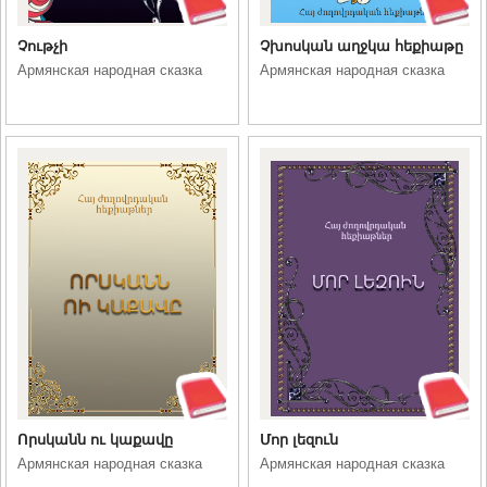
Չութչի
Չխոսկան աղջկա հեքիաթը
Армянская народная сказка
Армянская народная сказка
Որսկանն ու կաքավը
Մոր լեզուն
Армянская народная сказка
Армянская народная сказка