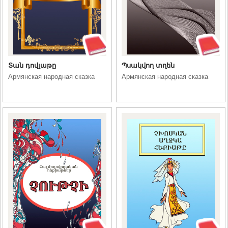
Տան դովլաթը
Պսակվող տղեն
Армянская народная сказка
Армянская народная сказка