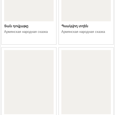
Տան դովլաթը
Պսակվող տղեն
Армянская народная сказка
Армянская народная сказка