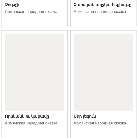
Չութչի
Չխոսկան աղջկա հեքիաթը
Армянская народная сказка
Армянская народная сказка
Որսկանն ու կաքավը
Մոր լեզուն
Армянская народная сказка
Армянская народная сказка