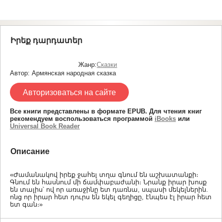
Իրեք դարդատեր
Жанр:
Сказки
Автор: Армянская народная сказка
Авторизоваться на сайте
Все книги представлены в формате EPUB. Для чтения книг
рекомендуем воспользоваться программой
iBooks
или
Universal Book Reader
Описание
«Ժամանակով իրեք ջահել տղա գնում են աշխատանքի։
Գնում են հասնում մի ճամփաբաժանի։ Նրանք իրար խոսք
են տալիս՝ ով որ առաջինը ետ դառնա, սպասի մեկելներին.
ոնց որ իրար հետ դուրս են եկել գեղիցը, էնպես էլ իրար հետ
ետ գան։»