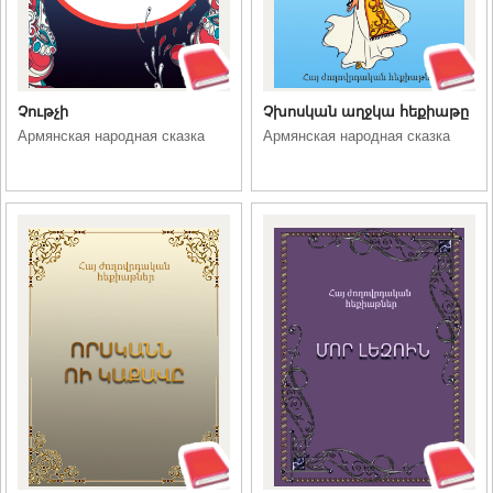
Չութչի
Չխոսկան աղջկա հեքիաթը
Армянская народная сказка
Армянская народная сказка