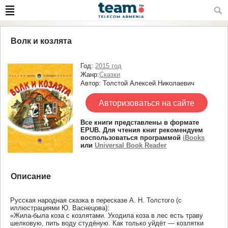
Волк и козлята
Год:
2015 год
Жанр:
Сказки
Автор: Толстой Алексей Николаевич
Авторизоваться на сайте
Все книги представлены в формате
EPUB. Для чтения книг рекомендуем
воспользоваться программой
iBooks
или
Universal Book Reader
Описание
Русская народная сказка в пересказе А. Н. Толстого (с
иллюстрациями Ю. Васнецова):
«Жила-была коза с козлятами. Уходила коза в лес есть траву
шелковую, пить воду студёную. Как только уйдёт — козлятки