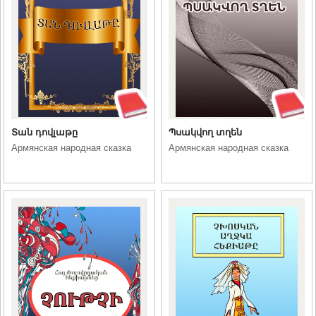
Տան դովլաթը
Պսակվող տղեն
Армянская народная сказка
Армянская народная сказка