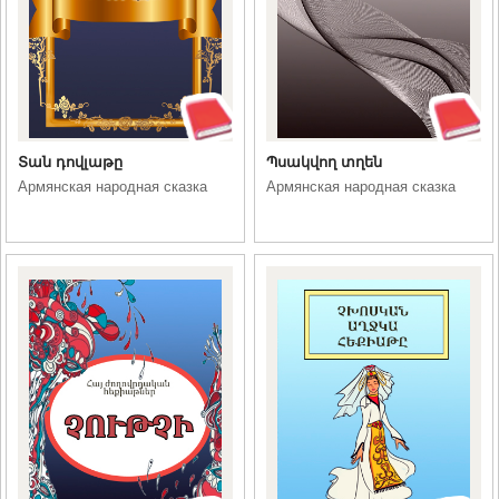
Տան դովլաթը
Պսակվող տղեն
Армянская народная сказка
Армянская народная сказка