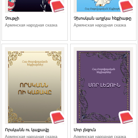
Չութչի
Չխոսկան աղջկա հեքիաթը
Армянская народная сказка
Армянская народная сказка
Որսկանն ու կաքավը
Մոր լեզուն
Армянская народная сказка
Армянская народная сказка