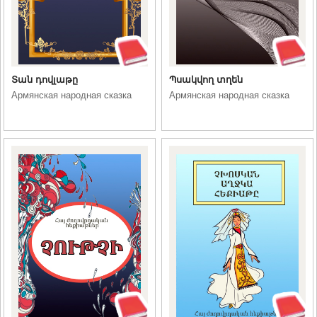
Տան դովլաթը
Պսակվող տղեն
Армянская народная сказка
Армянская народная сказка