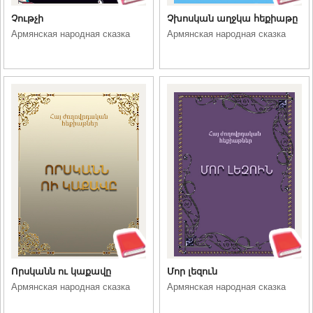
Չութչի
Չխոսկան աղջկա հեքիաթը
Армянская народная сказка
Армянская народная сказка
Որսկանն ու կաքավը
Մոր լեզուն
Армянская народная сказка
Армянская народная сказка