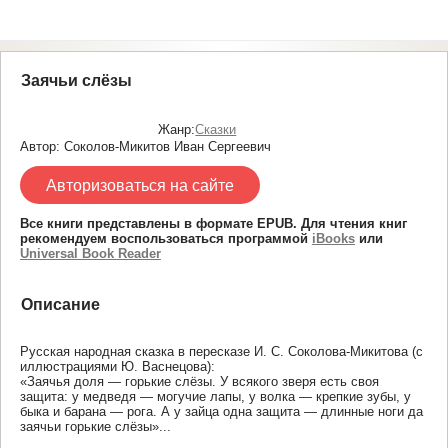
Заячьи слёзы
Жанр:
Сказки
Автор: Соколов-Микитов Иван Сергеевич
Авторизоваться на сайте
Все книги представлены в формате EPUB. Для чтения книг
рекомендуем воспользоваться программой
iBooks
или
Universal Book Reader
Описание
Русская народная сказка в пересказе И. С. Соколова-Микитова (с
иллюстрациями Ю. Васнецова):
«Заячья доля — горькие слёзы. У всякого зверя есть своя
защита: у медведя — могучие лапы, у волка — крепкие зубы, у
быка и барана — рога. А у зайца одна защита — длинные ноги да
заячьи горькие слёзы»...