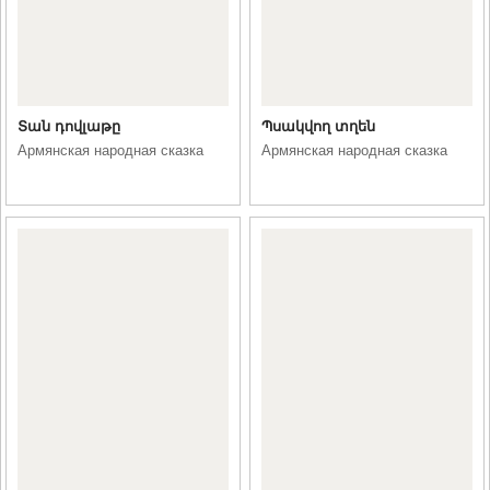
Տան դովլաթը
Պսակվող տղեն
Армянская народная сказка
Армянская народная сказка