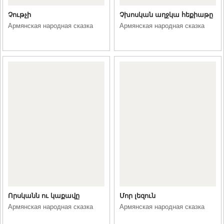
Չութչի
Չխոսկան աղջկա հեքիաթը
Армянская народная сказка
Армянская народная сказка
Որսկանն ու կաքավը
Մոր լեզուն
Армянская народная сказка
Армянская народная сказка